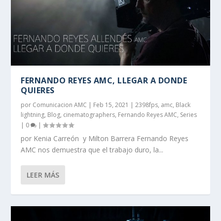
FERNANDO REYES AMC, LLEGAR A DONDE
QUIERES
por
Comunicacion AMC
|
Feb 15, 2021
|
2398fps
,
amc
,
Black
lightning
,
Blog
,
cinematographers
,
Fernando Reyes AMC
,
Series
|
0
|
por Kenia Carreón y Milton Barrera Fernando Reyes
AMC nos demuestra que el trabajo duro, la...
LEER MÁS