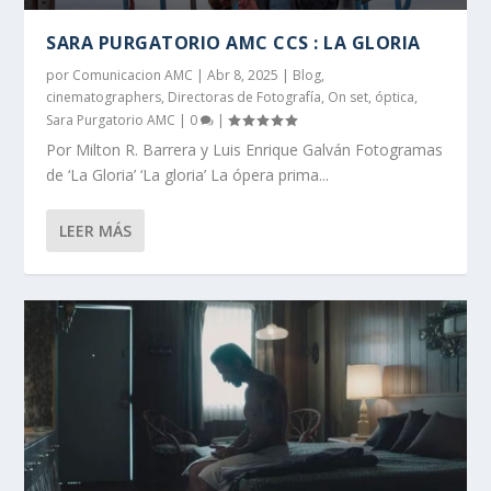
SARA PURGATORIO AMC CCS : LA GLORIA
por
Comunicacion AMC
|
Abr 8, 2025
|
Blog
,
cinematographers
,
Directoras de Fotografía
,
On set
,
óptica
,
Sara Purgatorio AMC
|
0
|
Por Milton R. Barrera y Luis Enrique Galván Fotogramas
de ‘La Gloria’ ‘La gloria’ La ópera prima...
LEER MÁS