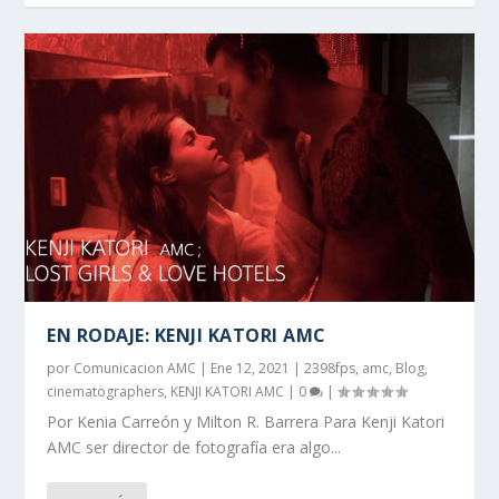
EN RODAJE: KENJI KATORI AMC
por
Comunicacion AMC
|
Ene 12, 2021
|
2398fps
,
amc
,
Blog
,
cinematographers
,
KENJI KATORI AMC
|
0
|
Por Kenia Carreón y Milton R. Barrera Para Kenji Katori
AMC ser director de fotografía era algo...