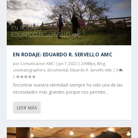
EN RODAJE: EDUARDO R. SERVELLO AMC
por
Comunicacion AMC
|
Jun 7, 2022
|
2398fps
,
Blog
,
cinematographers
,
documental
,
Eduardo R. Servello AMc
|
0
|
Encontrar nuestra identidad siempre ha sido una de las
necesidades más grandes porque nos permite...
LEER MÁS