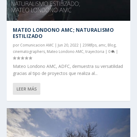
MATEO LONDONO AMC; NATURALISMO
ESTILIZADO
por
Comunicacion AMC
|
Jun 20, 2022
|
2398fps
,
amc
,
Blog
,
cinematographers
,
Mateo Londono AMC
,
trayectoria
|
0
|
Mateo Londono AMC, ADFC, demuestra su versatilidad
gracias al tipo de proyectos que realiza al...
LEER MÁS