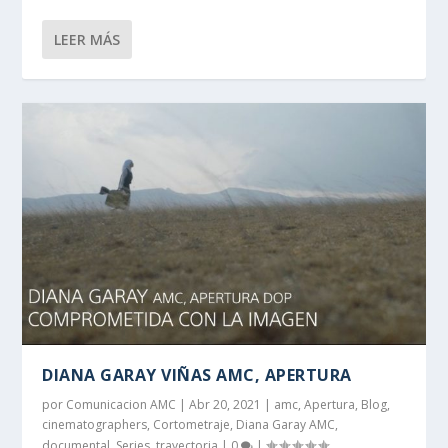
LEER MÁS
DIANA GARAY VIÑAS AMC, APERTURA
por
Comunicacion AMC
|
Abr 20, 2021
|
amc
,
Apertura
,
Blog
,
cinematographers
,
Cortometraje
,
Diana Garay AMC
,
documental
,
Series
,
trayectoria
|
0
|