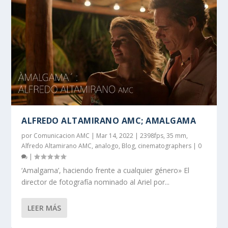
ALFREDO ALTAMIRANO AMC; AMALGAMA
por
Comunicacion AMC
|
Mar 14, 2022
|
2398fps
,
35 mm
,
Alfredo Altamirano AMC
,
analogo
,
Blog
,
cinematographers
|
0
|
‘Amalgama’, haciendo frente a cualquier género» El
director de fotografía nominado al Ariel por...
LEER MÁS