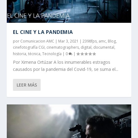
EL CINE Y LA PANDEMIA
por
Comunicacion AMC
|
Mar 3, 2021
|
2398fps
,
amc
,
Blog
,
cinefotografía CGI
,
cinematographers
,
digital
,
documental
,
historia
,
técnica
,
Tecnología
|
0
|
Por Ximena Ortúzar A los innumerables estragos
causados por la pandemia del Covid-19, se suma el...
LEER MÁS