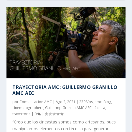
TRAYECTORIA AMC: GUILLERMO GRANILLO
AMC AEC
por
Comunicacion AMC
|
Ago 2, 2021
|
2398fps
,
amc
,
Blog
,
cinematographers
,
Guillermp Granillo AMC AEC
,
técnica
,
trayectoria
|
0
|
“Creo que los cineastas somos como artesanos, pues
manipulamos elementos con técnica para generar...