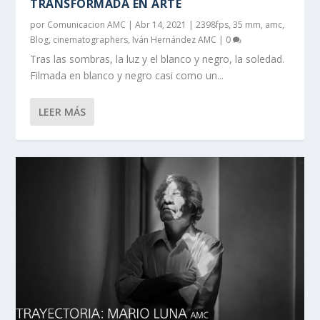
TRANSFORMADA EN ARTE
por
Comunicacion AMC
|
Abr 14, 2021
|
2398fps
,
35 mm
,
amc
,
Blog
,
cinematographers
,
Iván Hernández AMC
|
0
Tras las sombras, la luz y el blanco y negro, la soledad.
Filmada en blanco y negro casi como un...
LEER MÁS