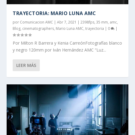
TRAYECTORIA: MARIO LUNA AMC
por
Comunicacion AMC
|
Abr 7, 2021
|
2398fps
,
35 mm
,
amc
,
Blog
,
cinematographers
,
Mario Luna AMC
,
trayectoria
|
0
|
Por Milton R Barrera y Kenia CarreónFotografías blanco
y negro 120mm por Iván Hernández AMC “Luz...
LEER MÁS