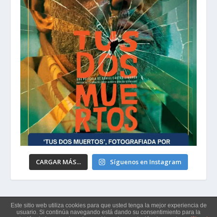
CARGAR MÁS...
Síguenos en Instagram
Este sitio web utiliza cookies para que usted tenga la mejor experiencia de
Políticas de No Discriminación, Acoso y Represalias
usuario. Si continúa navegando está dando su consentimiento para la