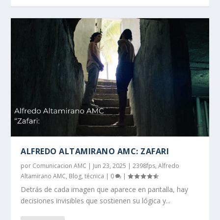
ALFREDO ALTAMIRANO AMC: ZAFARI
por
Comunicacion AMC
|
Jun 23, 2025
|
2398fps
,
Alfredo
Altamirano AMC
,
Blog
,
técnica
|
0
|
Detrás de cada imagen que aparece en pantalla, hay
decisiones invisibles que sostienen su lógica y...