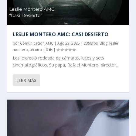
LESLIE MONTERO AMC: CASI DESIERTO
por
Comunicacion AMC
|
Ago 22, 2025
|
2398fps
,
Blog
,
leslie
montero
,
técnica
|
0
|
Leslie creció rodeada de cámaras, luces y sets
cinematográficos. Su papá, Rafael Montero, director...
LEER MÁS