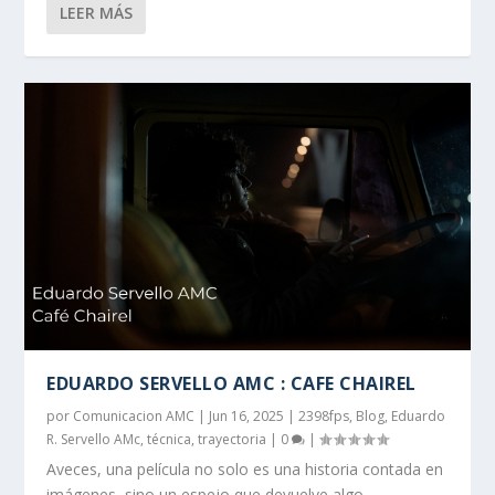
LEER MÁS
EDUARDO SERVELLO AMC : CAFE CHAIREL
por
Comunicacion AMC
|
Jun 16, 2025
|
2398fps
,
Blog
,
Eduardo
R. Servello AMc
,
técnica
,
trayectoria
|
0
|
Aveces, una película no solo es una historia contada en
imágenes, sino un espejo que devuelve algo...