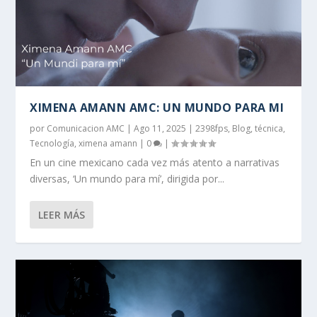
XIMENA AMANN AMC: UN MUNDO PARA MI
por
Comunicacion AMC
|
Ago 11, 2025
|
2398fps
,
Blog
,
técnica
,
Tecnología
,
ximena amann
|
0
|
En un cine mexicano cada vez más atento a narrativas
diversas, ‘Un mundo para mí’, dirigida por...
LEER MÁS