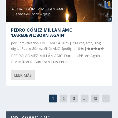
PEDRO GÓMEZ MILLÁN AMC
‘DAREDEVIL:BORN AGAIN’
por
Comunicacion AMC
|
Abr 14, 2025
|
2398fps
,
amc
,
Blog
,
digital
,
Pedro Gómez Millán AMC
,
Spotlight
|
0
|
PEDRO GÓMEZ MILLÁN AMC ‘Daredevil:Born Again’
Por Milton R. Barrera y Luis Enrique...
LEER MÁS
1
2
3
...
15
INSTAGRAM AMC