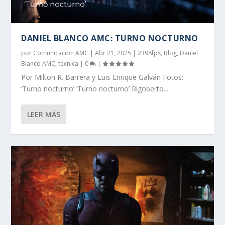
DANIEL BLANCO AMC: TURNO NOCTURNO
por
Comunicacion AMC
|
Abr 21, 2025
|
2398fps
,
Blog
,
Daniel
Blanco AMC
,
técnica
|
0
|
Por Milton R. Barrera y Luis Enrique Galván Fotos:
‘Turno nocturno’ ‘Turno nocturno’ Rigoberto...
LEER MÁS