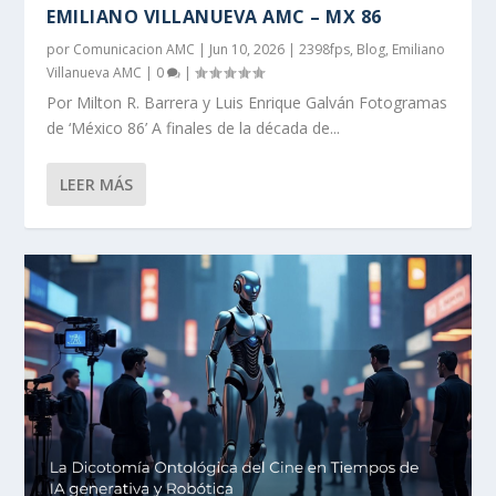
EMILIANO VILLANUEVA AMC – MX 86
por
Comunicacion AMC
|
Jun 10, 2026
|
2398fps
,
Blog
,
Emiliano
Villanueva AMC
|
0
|
Por Milton R. Barrera y Luis Enrique Galván Fotogramas
de ‘México 86’ A finales de la década de...
LEER MÁS