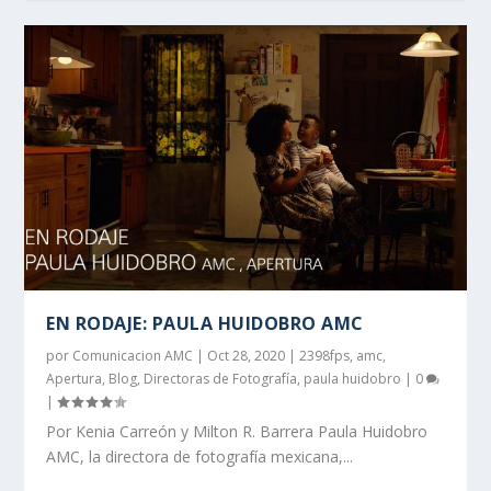
EN RODAJE: PAULA HUIDOBRO AMC
por
Comunicacion AMC
|
Oct 28, 2020
|
2398fps
,
amc
,
Apertura
,
Blog
,
Directoras de Fotografía
,
paula huidobro
|
0
|
Por Kenia Carreón y Milton R. Barrera Paula Huidobro
AMC, la directora de fotografía mexicana,...