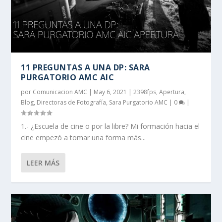
11 PREGUNTAS A UNA DP: SARA
PURGATORIO AMC AIC
por
Comunicacion AMC
|
May 6, 2021
|
2398fps
,
Apertura
,
Blog
,
Directoras de Fotografía
,
Sara Purgatorio AMC
|
0
|
1.- ¿Escuela de cine o por la libre? Mi formación hacia el
cine empezó a tomar una forma más...
LEER MÁS