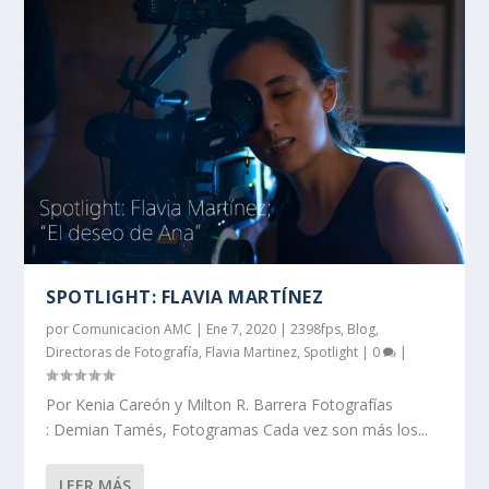
SPOTLIGHT: FLAVIA MARTÍNEZ
por
Comunicacion AMC
|
Ene 7, 2020
|
2398fps
,
Blog
,
Directoras de Fotografía
,
Flavia Martinez
,
Spotlight
|
0
|
Por Kenia Careón y Milton R. Barrera Fotografías
: Demian Tamés, Fotogramas Cada vez son más los...
LEER MÁS