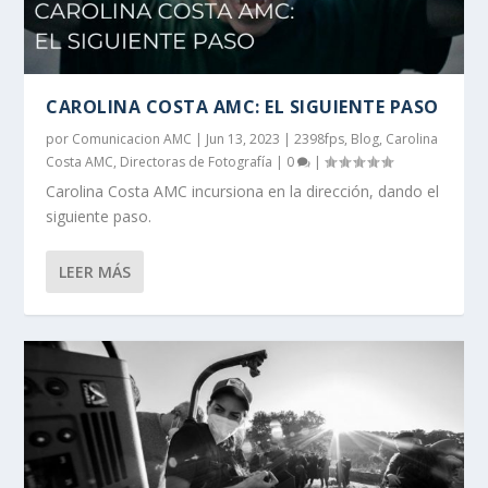
CAROLINA COSTA AMC: EL SIGUIENTE PASO
por
Comunicacion AMC
|
Jun 13, 2023
|
2398fps
,
Blog
,
Carolina
Costa AMC
,
Directoras de Fotografía
|
0
|
Carolina Costa AMC incursiona en la dirección, dando el
siguiente paso.
LEER MÁS