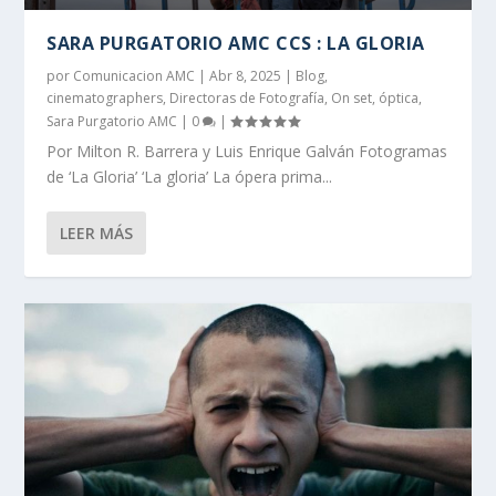
SARA PURGATORIO AMC CCS : LA GLORIA
por
Comunicacion AMC
|
Abr 8, 2025
|
Blog
,
cinematographers
,
Directoras de Fotografía
,
On set
,
óptica
,
Sara Purgatorio AMC
|
0
|
Por Milton R. Barrera y Luis Enrique Galván Fotogramas
de ‘La Gloria’ ‘La gloria’ La ópera prima...
LEER MÁS