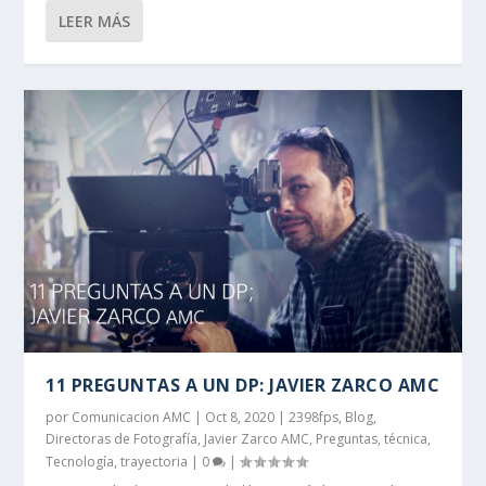
LEER MÁS
11 PREGUNTAS A UN DP: JAVIER ZARCO AMC
por
Comunicacion AMC
|
Oct 8, 2020
|
2398fps
,
Blog
,
Directoras de Fotografía
,
Javier Zarco AMC
,
Preguntas
,
técnica
,
Tecnología
,
trayectoria
|
0
|