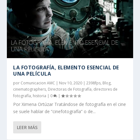
LA FOTOGRAFÍA, ELEMENTO ESENCIAL DE
UNA PELÍCULA
por
Comunicacion AMC
|
Nov 10, 2020
|
2398fps
,
Blog
,
cinematographers
,
Directoras de Fotografía
,
directores de
fotografía
,
historia
|
0
|
Por Ximena Ortúzar Tratándose de fotografía en el cine
se suele hablar de “cinefotografía” o de...
LEER MÁS