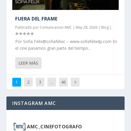
FUERA DEL FRAME
Publicado por
Comunicacion AMC
|
May 28, 2026
|
Blog
|
Por Sofia Felix@sofiafelixc – www.sofiafelixdp.com En
el cine pasamos gran parte del tiempo...
LEER MÁS
1
2
3
…
46
INSTAGRAM AMC
AMC_CINEFOTOGRAFO