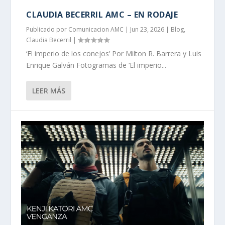
CLAUDIA BECERRIL AMC – EN RODAJE
Publicado por
Comunicacion AMC
|
Jun 23, 2026
|
Blog
,
Claudia Becerril
|
‘El imperio de los conejos’ Por Milton R. Barrera y Luis
Enrique Galván Fotogramas de ‘El imperio...
LEER MÁS