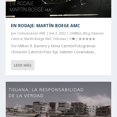
EN RODAJE: MARTÍN BOEGE AMC
por
Comunicacion AMC
|
Ene 2, 2022
|
2398fps
,
Blog
,
Estacion
Catorce
,
Martín Boege AMC
,
Peliculas
|
0
|
Por Milton R. Barrera y Kenia CarreónFotogramas
«Estación Catorce»Foto fija: Valentin Covarrubias...
LEER MÁS