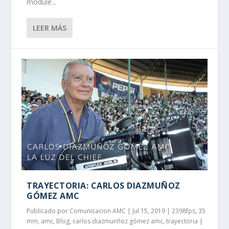
module...
LEER MÁS
TRAYECTORIA: CARLOS DIAZMUÑOZ
GÓMEZ AMC
Publicado por
Comunicacion AMC
|
Jul 15, 2019
|
2398fps
,
35
mm
,
amc
,
Blog
,
carlos diazmunñoz gómez amc
,
trayectoria
|