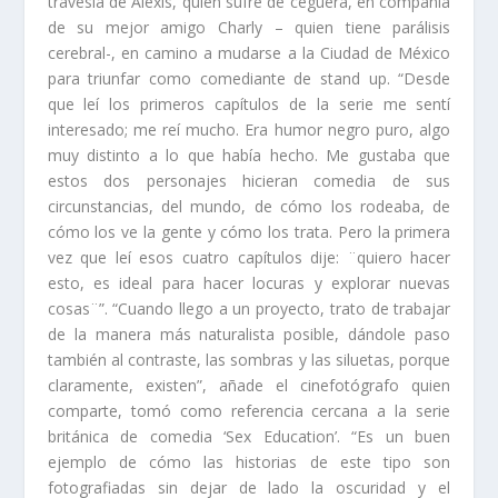
travesía de Alexis, quien sufre de ceguera, en compañía
de su mejor amigo Charly – quien tiene parálisis
cerebral-, en camino a mudarse a la Ciudad de México
para triunfar como comediante de stand up. “Desde
que leí los primeros capítulos de la serie me sentí
interesado; me reí mucho. Era humor negro puro, algo
muy distinto a lo que había hecho. Me gustaba que
estos dos personajes hicieran comedia de sus
circunstancias, del mundo, de cómo los rodeaba, de
cómo los ve la gente y cómo los trata. Pero la primera
vez que leí esos cuatro capítulos dije: ¨quiero hacer
esto, es ideal para hacer locuras y explorar nuevas
cosas¨”. “Cuando llego a un proyecto, trato de trabajar
de la manera más naturalista posible, dándole paso
también al contraste, las sombras y las siluetas, porque
claramente, existen”, añade el cinefotógrafo quien
comparte, tomó como referencia cercana a la serie
británica de comedia ‘Sex Education’. “Es un buen
ejemplo de cómo las historias de este tipo son
fotografiadas sin dejar de lado la oscuridad y el