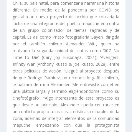
Chile, su país natal, para comenzar a narrar una historia
diferente. En medio de la pandemia por COVID, se
gestaba un nuevo proyecto de acción que contaría la
lucha de una integrante del pueblo mapuche en contra
de un grupo colonizador de tierras sagradas y de
capital. Es así como Prieto fotografiaría ‘Sayen’, dirigida
por el también chileno Alexander Witt, quien ha
realizado la segunda unidad de cintas como ‘007: No
Time to Die’ (Cary Joji Fukunaga, 2021), ‘Avengers:
Infinity War’ (Anthony Russo & Joe Russo, 2028), entre
otras películas de acción. “Llegué al proyecto después
de que Rodrigo Ramírez, un reconocido gaffer chileno,
le hablara de mí a Alexander. Me entrevisté con él en
una plática larga y terminó eligiéndondome como su
cinefotógrafo”. “Algo interesante de este proyecto es
que desde un principio, Alexander quería centrarse en
un conflicto propio a las características culturales de la
zona, además de integrar elementos de la comunidad
mapuche, empezando con que la protagonista
realmente perteneciera a dicho grupo originario”. Sin