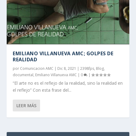
EMILIANO VILLANUEVA AMC; GOLPES DE
REALIDAD
por
Comunicacion AMC
|
Dic 8, 2021
|
2398fps
,
Blog
,
documental
,
Emiliano Villanueva AMC
|
0
|
“El arte no es el reflejo de la realidad, sino la realidad en
el reflejo” Con esta frase del...
LEER MÁS