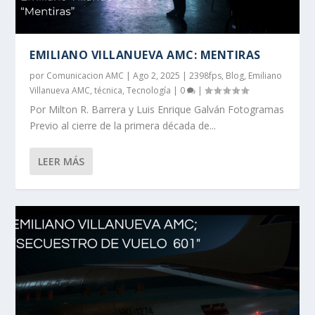
EMILIANO VILLANUEVA AMC: MENTIRAS
por
Comunicacion AMC
|
Ago 2, 2025
|
2398fps
,
Blog
,
Emiliano
Villanueva AMC
,
técnica
,
Tecnología
|
0
|
Por Milton R. Barrera y Luis Enrique Galván Fotogramas
Previo al cierre de la primera década de...
LEER MÁS