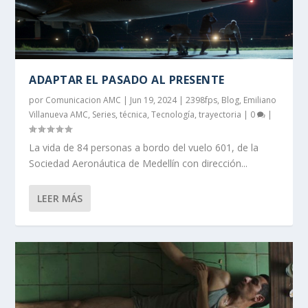
ADAPTAR EL PASADO AL PRESENTE
por
Comunicacion AMC
|
Jun 19, 2024
|
2398fps
,
Blog
,
Emiliano
Villanueva AMC
,
Series
,
técnica
,
Tecnología
,
trayectoria
|
0
|
La vida de 84 personas a bordo del vuelo 601, de la
Sociedad Aeronáutica de Medellín con dirección...
LEER MÁS