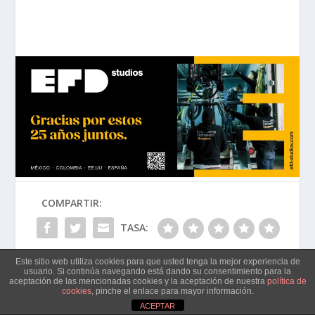
COMPARTIR:
TASA:
Este sitio web utiliza cookies para que usted tenga la mejor experiencia de
usuario. Si continúa navegando está dando su consentimiento para la
aceptación de las mencionadas cookies y la aceptación de nuestra
política de
cookies
, pinche el enlace para mayor información.
PRÓXIMO
Santiago Sánchez AMC:
ACEPTAR
«Rabia»