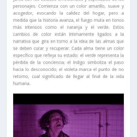
personajes. Comienza con un color amarillo, suave y
acogedor, evocando la calidez del hogar, pero a
medida que la historia avanza, el fuego muta en tonos
más intensos como el naranja y el verde. Estos
cambios de color están íntimamente ligados a la
narrativa que gira en torno a la idea de las almas que
se deben curar y recuperar. Cada alma tiene un color
específico que refleja su estado: el verde representa la
pérdida de la conciencia; el índigo simboliza el paso
hacia lo desconocido; el violeta marca el punto de no
retorno, cual significado de llegar al final de la vida
humana.