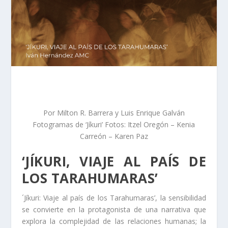
Por Milton R. Barrera y Luis Enrique Galván
Fotogramas de ‘Jíkuri’ Fotos: Itzel Oregón – Kenia
Carreón – Karen Paz
‘JÍKURI, VIAJE AL PAÍS DE
LOS TARAHUMARAS’
´Jíkuri: Viaje al país de los Tarahumaras’, la sensibilidad
se convierte en la protagonista de una narrativa que
explora la complejidad de las relaciones humanas; la