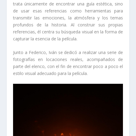
trata únicamente de encontrar una guía estética, sino
de usar esas referencias como herramientas para
transmitir las emociones, la atmósfera y los temas
profundos de la historia. Al construir sus propias
referencias, él centra su búsqueda visual en la forma de
capturar la esencia de la película.
Junto a Federico, Iván se dedicó a realizar una serie de
fotografías en locaciones reales, acompañados de
parte del elenco, con el fin de encontrar poco a poco el
estilo visual adecuado para la película.