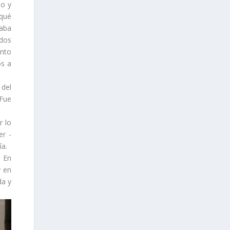
jo y
 qué
taba
ados
ento
os a
 del
 Fue
r lo
er -
ía.
. En
y en
da y