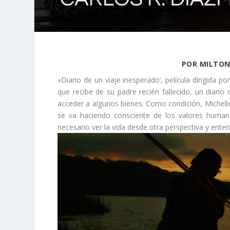
POR MILTON
«Diario de un viaje inesperado’, película dirigida p
que recibe de su padre recién fallecido, un diario
acceder a algunos bienes. Como condición, Michell
se va haciendo consciente de los valores humano
necesario ver la vida desde otra perspectiva y ente