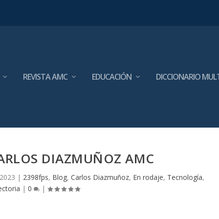
REVISTA AMC
EDUCACIÓN
DICCIONARIO MUL
CARLOS DIAZMUÑOZ AMC
 2023
|
2398fps
,
Blog
,
Carlos Diazmuñoz
,
En rodaje
,
Tecnología
,
ectoria
|
0
|