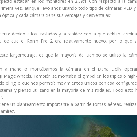
 aspecto estaban en los monitores en 2.39:1. Con respecto a la cám
imera vez, aunque llevo años usando todo tipo de cámaras RED y
 óptica y cada cámara tiene sus ventajas y desventajas”.
ente debido a los traslados y la rapidez con la que debían termina
a de que el Ronin Pro 2 era relativamente nuevo, por lo que so
ste largometraje, es que la mayoría del tiempo se utilizó la cá
onin a mano o montábamos la cámara en el Dana Dolly opera
I Magic Wheels. También se montaba el gimbal en los tripiés o high
o el rig lo que nos permitía movimientos únicos con esa configurac
tema y pienso utilizarlo en la mayoría de mis rodajes. Todo esto 
”.
iene un planteamiento importante a partir de tomas aéreas, realiz
Ramírez.