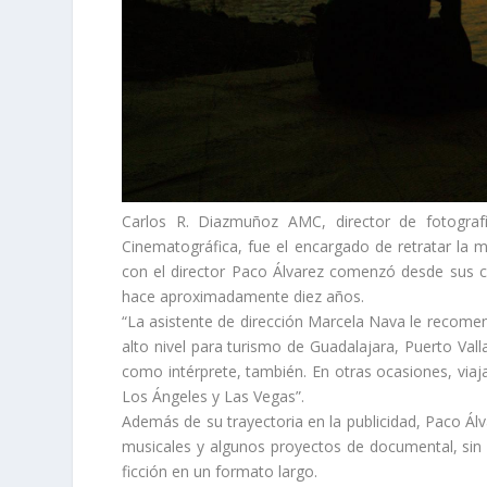
Carlos R. Diazmuñoz AMC, director de fotograf
Cinematográfica, fue el encargado de retratar la m
con el director Paco Álvarez comenzó desde sus c
hace aproximadamente diez años.
“La asistente de dirección Marcela Nava le recome
alto nivel para turismo de Guadalajara, Puerto Val
como intérprete, también. En otras ocasiones, via
Los Ángeles y Las Vegas”.
Además de su trayectoria en la publicidad, Paco Ál
musicales y algunos proyectos de documental, sin 
ficción en un formato largo.