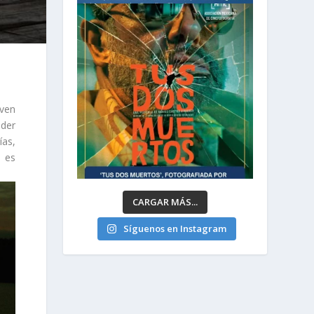
oven
oder
ías,
e es
CARGAR MÁS...
Síguenos en Instagram