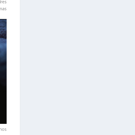
dres
mas
amos