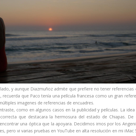
ier lado, y aunque Diazmuñoz admite que prefiere no tener referencias
, recuerda que Paco tenía una película francesa como un gran refer
y múltiples imagenes de referencias de encuadres.
ntraste, como en algunos casos en la publicidad y películas. La idea
or correcta que destacara la hermosura del estado de Chiapas. De
encontrar una óptica que la apoyara. Decidimos irnos por los Angen
es, pero vi varias pruebas en YouTube en alta resolución en mi iMac 