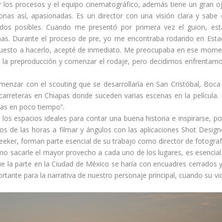
r los procesos y el equipo cinematográfico, además tiene un gran o
as así, apasionadas. Es un director con una visión clara y sabe
ados posibles. Cuando me presentó por primera vez el guion, es
inas. Durante el proceso de pre, yo me encontraba rodando en Est
spuesto a hacerlo, acepté de inmediato. Me preocupaba en ese mom
 la preproducción y comenzar el rodaje, pero decidimos enfrentarn
enzar con el scouting que se desarrollaría en San Cristóbal, Boca
arreteras en Chiapas donde suceden varias escenas en la película.
as en poco tiempo”.
os espacios ideales para contar una buena historia e inspirarse, po
os de las horas a filmar y ángulos con las aplicaciones Shot Design
eeker, forman parte esencial de su trabajo como director de fotograf
mo sacarle el mayor provecho a cada uno de los lugares, es esencial
que la parte en la Ciudad de México se haría con encuadres cerrados 
rtante para la narrativa de nuestro personaje principal, cuando su vi