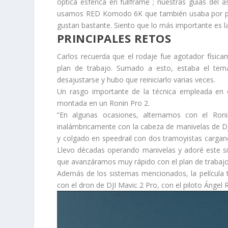
óptica esférica en fullframe ; nuestras guías del
usamos RED Komodo 6K que también usaba por pr
gustan bastante. Siento que lo más importante es la
PRINCIPALES RETOS
Carlos recuerda que el rodaje fue agotador físicam
plan de trabajo. Sumado a esto, estaba el tem
desajustarse y hubo que reiniciarlo varias veces.
Un rasgo importante de la técnica empleada en e
montada en un Ronin Pro 2.
“En algunas ocasiones, alternamos con el R
inalámbricamente con la cabeza de manivelas de DJ
y colgado en speedrail con dos tramoyistas cargand
Llevo décadas operando manivelas y adoré este sis
que avanzáramos muy rápido con el plan de trabajo
Además de los sistemas mencionados, la película t
con el dron de DJI Mavic 2 Pro, con el piloto Ángel 