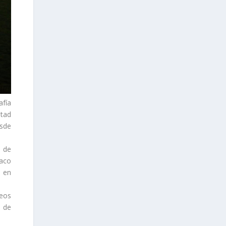
fía
stad
esde
s de
Paco
l en
deos
a de