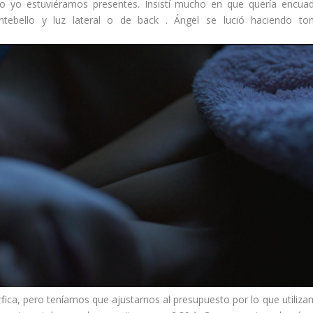
o yo estuviéramos presentes. Insistí mucho en que quería encua
ntebello y luz lateral o de back . Ángel se lució haciendo to
amórfica, pero teníamos que ajustarnos al presupuesto por lo que utiliz