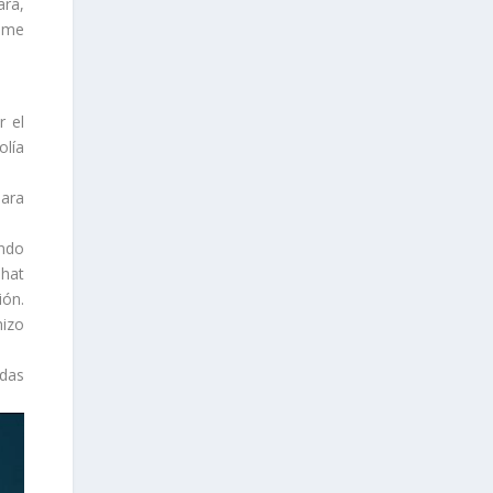
ara,
 me
r el
lía
mara
ndo
-hat
ión.
hizo
adas