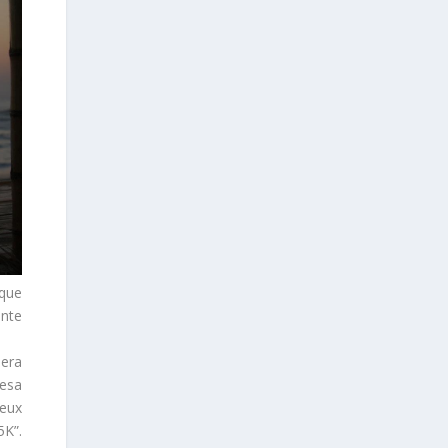
 que
ente
 era
 esa
ieux
5K”.