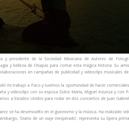
ía y presidente de la Sociedad Mexicana de Autores de Fotogra
agia y belleza de Chiapas para contar esta mágica historia. Su ami
olaboraciones en campañas de publicidad y videoclips musicales d
ndó mi trabajo a Paco y tuvimos la oportunidad de hacer comerciale
larta y videoclips con su esposa Dulce María, Miguel Inzunza y con 
jamos a Estados Unidos para rodar en dos conciertos de Juan Gabrie
varez se ha desenvuelto en el guionismo y la música. Ha realizado vi
embargo, ‘Diario de un viaje inesperado’, representa su ópera prim