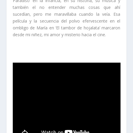
Paradiso’ en la infancia, en su historia, su música y
también el no entender muchas cosas que ahí
sucedían, pero me maravillaba cuando la veía. Esa
película y la secuencia del polvo efervescente en el
ombligo de María en ‘El tambor de hojalata’ marcaron
desde mi niñez, mi amor y misterio hacia el cine.