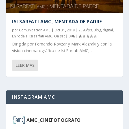
ISI SARFATI AMC, MENTADA DE PADRE
por
Comunicacion AMC
|
Oct 31, 2019
|
2398fps
,
Blog
,
digital
,
En rodaje
,
Isi sarfati AMC
,
On set
|
0
|
Dirigida por Fernando Rovzar y Mark Alazraki y con la
visión cinematográfica de Isi Sarfati AMC,...
LEER MÁS
INSTAGRAM AMC
AMC_CINEFOTOGRAFO