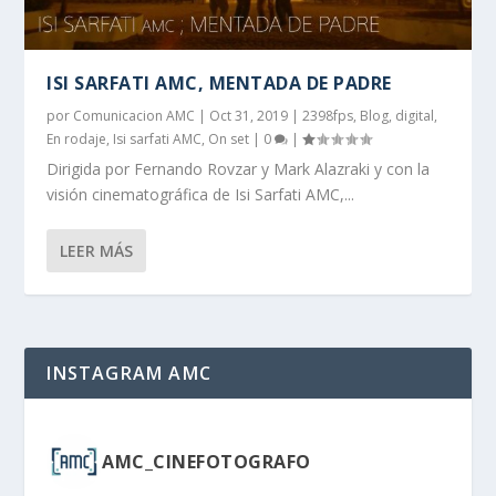
ISI SARFATI AMC, MENTADA DE PADRE
por
Comunicacion AMC
|
Oct 31, 2019
|
2398fps
,
Blog
,
digital
,
En rodaje
,
Isi sarfati AMC
,
On set
|
0
|
Dirigida por Fernando Rovzar y Mark Alazraki y con la
visión cinematográfica de Isi Sarfati AMC,...
LEER MÁS
INSTAGRAM AMC
AMC_CINEFOTOGRAFO