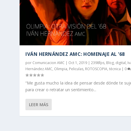
IVÁN HERNÁNDEZ AMC: HOMENAJE AL ’68
por
Comunicacion AMC
|
Oct 1, 2019
|
2398fps
,
Blog
,
digital
,
Iv
Hernández AMC
,
Olimpia
,
Peliculas
,
ROTOSCOPIA
,
técnica
|
0
“Me gusta mucho la idea de pensar desde dónde te suj
para crear o retratar un sentimiento...
LEER MÁS