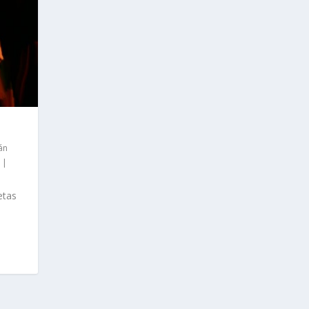
án
|
etas