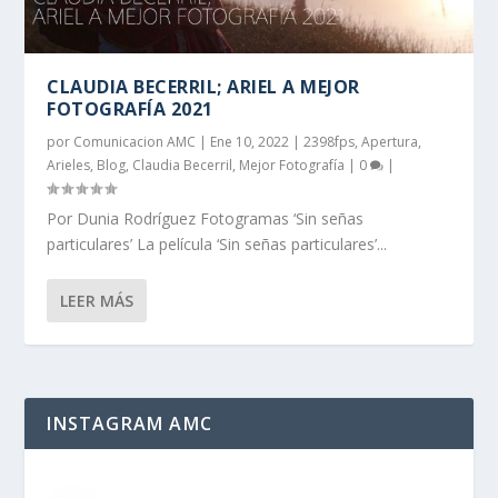
CLAUDIA BECERRIL; ARIEL A MEJOR
FOTOGRAFÍA 2021
por
Comunicacion AMC
|
Ene 10, 2022
|
2398fps
,
Apertura
,
Arieles
,
Blog
,
Claudia Becerril
,
Mejor Fotografía
|
0
|
Por Dunia Rodríguez Fotogramas ‘Sin señas
particulares’ La película ‘Sin señas particulares’...
LEER MÁS
INSTAGRAM AMC