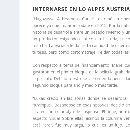
INTERNARSE EN LO ALPES AUSTRI
“Hagazussa: A Heathen’s Curse” estrenó en cine
parece ya que iniciaron rodaje en 2015. Por la natu
historia se desarrolla entre un pesado invierno y un
un productor exigiendote ni con la historia, ni 
marcha. La escuela le da cierta cantidad de dinero 
tu tesis, pero como cortometraje. Te dan todas las 
Con respecto al tema del financiamiento, Mariel c
gastaron en el primer bloque de la película graba
la película. Debido a esto se vieron en la necesid
segundo bloque para año y medio más tarde.
“Lukas creció en las zonas donde se desarrolla l
“Krampus”. Basándose en esas historias, decidió cr
la atención crear algo de suspenso. El tiene, norm
aspecto visual. Sobre ellas hicimos la columna ve
está
“pre”, fue
muy larga, lo cual es un lujo. Lo