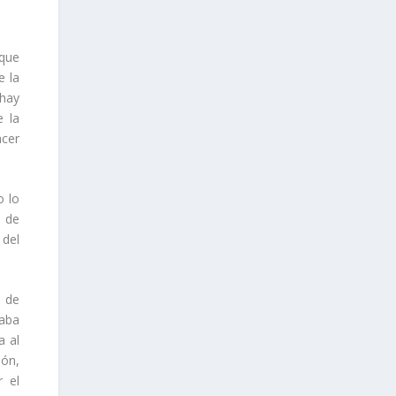
 que
e la
 hay
 la
acer
o lo
s de
 del
s de
maba
a al
ión,
r el