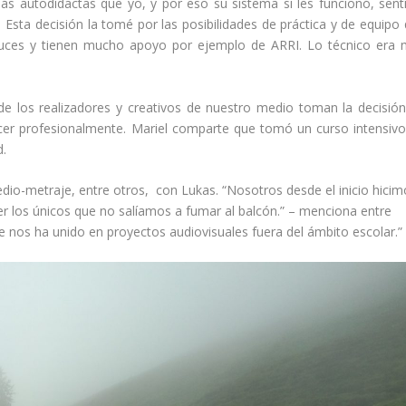
s autodidactas que yo, y por eso su sistema si les funcionó, sent
Esta decisión la tomé por las posibilidades de práctica y de equipo
 luces y tienen mucho apoyo por ejemplo de ARRI. Lo técnico era
e los realizadores y creativos de nuestro medio toman la decisió
cer profesionalmente. Mariel comparte que tomó un curso intensiv
d.
dio-metraje, entre otros, con Lukas. “Nosotros desde el inicio hicim
er los únicos que no salíamos a fumar al balcón.” – menciona entre
e nos ha unido en proyectos audiovisuales fuera del ámbito escolar.”