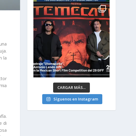
 una
uja.
n la
ctor
emia
CARGAR MÁS...
Síguenos en Instagram
fía.
e di
tosa