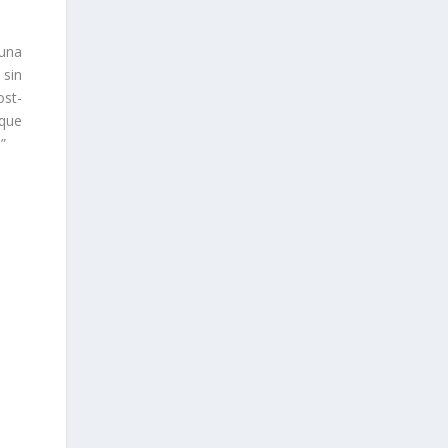
 una
 sin
ost-
 que
”