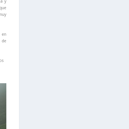
ía y
 que
 muy
n en
o de
os