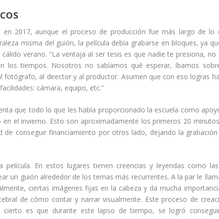
ACOS
s en 2017, aunque el proceso de producción fue más largo de lo
raleza misma del guión, la película debía grabarse en bloques, ya qu
 cálido verano. “La ventaja al ser tesis es que nadie te presiona, no
con los tiempos.
Nosotros no sabíamos qué esperar, íbamos sobre
al fotógrafo, al director y al productor. Asumen que con eso logras h
facilidades: cámara, equipo, etc.”
uenta que todo lo que les había proporcionado la escuela como apoy
do en el invierno. Esto son aproximadamente los primeros 20 minuto
ad de conseguir financiamiento por otros lado, dejando la grabación
a película. En estos lugares tienen creencias y leyendas como la
ear un guión alrededor de los temas más recurrentes. A la par le lla
almente, ciertas imágenes fijas en la cabeza y da mucha importanci
rtebral de cómo contar y narrar visualmente. Este proceso de creac
 cierto es que durante este lapso de tiempo, se logró consegui