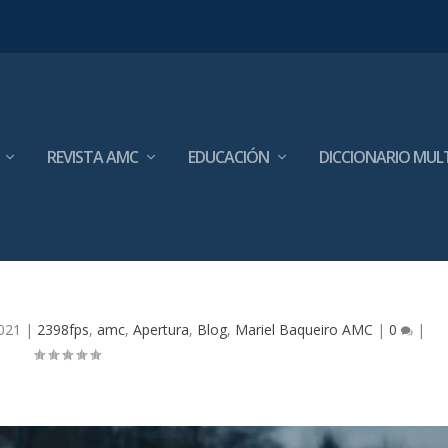
REVISTA AMC
EDUCACIÓN
DICCIONARIO MUL
2021
|
2398fps
,
amc
,
Apertura
,
Blog
,
Mariel Baqueiro AMC
|
0
|