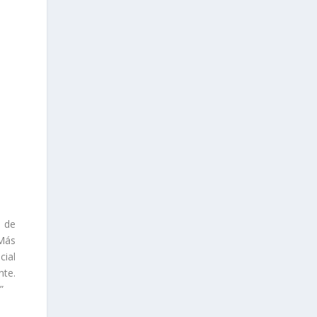
o de
 Más
cial
nte.
”