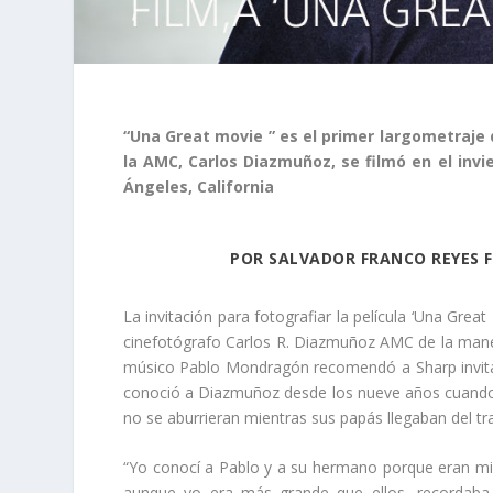
“Una Great movie ” es e
l primer largometraje
la AMC, Carlos Diazmuñoz, se filmó en el invi
Ángeles, California
POR SALVADOR FRANCO REYES 
La invitación para fotografiar la película ‘Una Grea
cinefotógrafo Carlos R. Diazmuñoz AMC de la mane
músico Pablo Mondragón recomendó a Sharp invita
conoció a Diazmuñoz desde los nueve años cuando e
no se aburrieran mientras sus papás llegaban del tr
“Yo conocí a Pablo y a su hermano porque eran mis 
aunque yo era más grande que ellos, recordaba