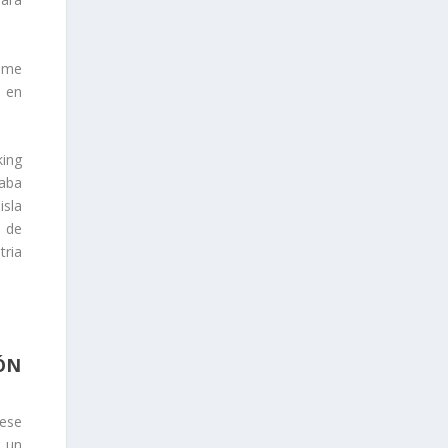
l me
 en
king
taba
isla
o de
tria
ÓN
 ese
r un