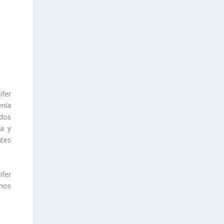
ifer
enía
 dos
ta y
ntes
ifer
emos