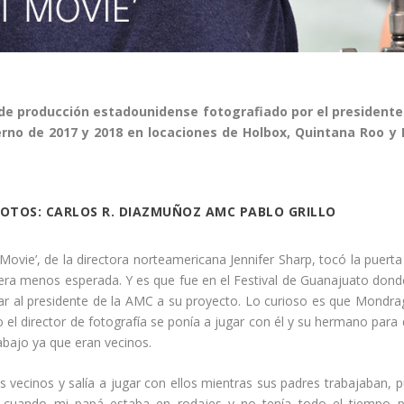
 de producción estadounidense fotografiado por el presidente
erno de 2017 y 2018 en locaciones de Holbox, Quintana Roo y 
FOTOS: CARLOS R. DIAZMUÑOZ AMC PABLO GRILLO
t Movie’, de la directora norteamericana Jennifer Sharp, tocó la puerta
ra menos esperada. Y es que fue en el Festival de Guanajuato dond
r al presidente de la AMC a su proyecto. Lo curioso es que Mondr
l director de fotografía se ponía a jugar con él y su hermano para
abajo ya que eran vecinos.
vecinos y salía a jugar con ellos mientras sus padres trabajaban, 
 cuando mi papá estaba en rodajes y no tenía todo el tiempo p