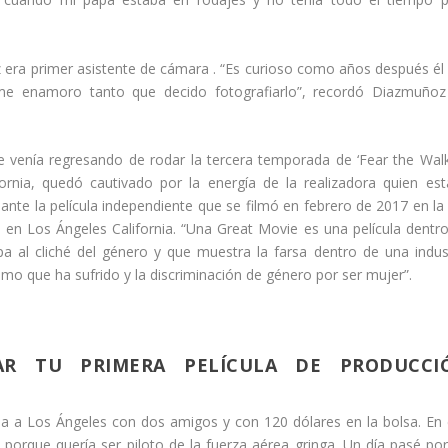
ra primer asistente de cámara . “Es curioso como años después é
 me enamoro tanto que decido fotografiarlo”, recordó Diazmuñoz
ue venía regresando de rodar la tercera temporada de ‘Fear the Wal
ornia, quedó cautivado por la energía de la realizadora quien es
ante la película independiente que se filmó en febrero de 2017 en la 
en Los Ángeles California. “Una Great Movie es una película dentr
a al cliché del género y que muestra la farsa dentro de una indus
mo que ha sufrido y la discriminación de género por ser mujer”.
DAR TU PRIMERA PELÍCULA DE PRODUCCI
 a Los Ángeles con dos amigos y con 120 dólares en la bolsa. En
porque quería ser piloto de la fuerza aérea gringa. Un día pasé po