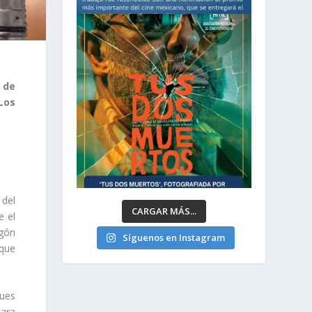
 de
Los
 del
CARGAR MÁS...
e el
agón
Síguenos en Instagram
 que
pues
ara