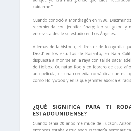
cuidarme.”
Cuando conoció a Mondragón en 1986, Diazmuñoz e
recomienda con Jennifer Sharp; leo su guion y
entrevista desde su estudio en Los Ángeles.
Además de la historia, el director de fotografía q
Dead’ en los estudios de Rosarito, en Baja Calif
dispuesta a morirse en la raya con tal de sacar adel
de Holbox, Quinatan Roo y en febrero de este año 
una película; es una comedia romántica que escap
como Hollywood y en la que Jennifer aborda el racis
¿QUÉ SIGNIFICA PARA TI RO
ESTADOUNIDENSE?
Cuando tenía 20 años me mudé de Tucson, Arizona
entonces estaba estudiando ingeniería aeronáutica 