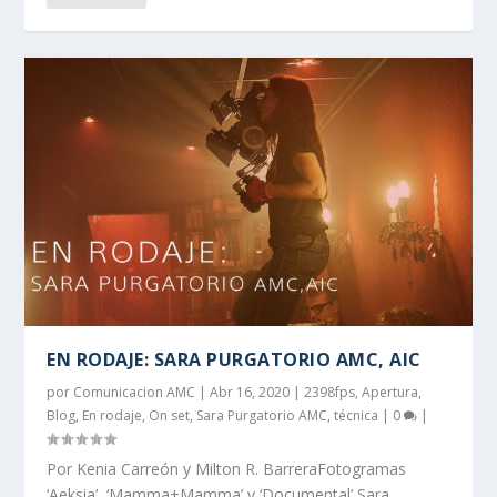
EN RODAJE: SARA PURGATORIO AMC, AIC
por
Comunicacion AMC
|
Abr 16, 2020
|
2398fps
,
Apertura
,
Blog
,
En rodaje
,
On set
,
Sara Purgatorio AMC
,
técnica
|
0
|
Por Kenia Carreón y Milton R. BarreraFotogramas
‘Aeksia’, ‘Mamma+Mamma’ y ‘Documental’ Sara...