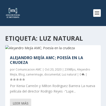
ETIQUETA:
LUZ NATURAL
ALEJANDRO MEJÍA AMC; POESÍA EN LA
CRUDEZA
por
Comunicacion AMC
|
Oct 20, 2020
|
2398fps
,
Alejandro
Mejía
,
Blog
,
camerimage
,
documental
,
Luz natural
|
0
|
Por Kenia Carreón y Milton Rodriguez Barrera La nueva
película del director Rodrigo Reyes -“Lupe...
LEER MÁS