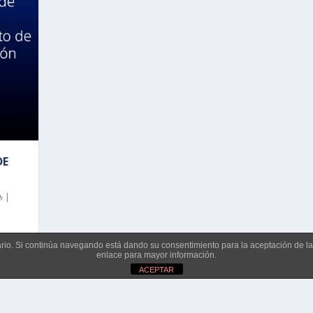
DE
|
suario. Si continúa navegando está dando su consentimiento para la aceptación de 
enlace para mayor información.
ACEPTAR