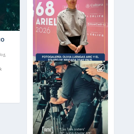
MO
log
,
k