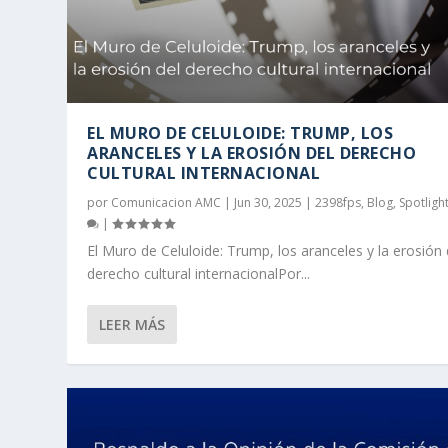
EL MURO DE CELULOIDE: TRUMP, LOS
ARANCELES Y LA EROSIÓN DEL DERECHO
CULTURAL INTERNACIONAL
por
Comunicacion AMC
|
Jun 30, 2025
|
2398fps
,
Blog
,
Spotligh
|
El Muro de Celuloide: Trump, los aranceles y la erosión 
derecho cultural internacionalPor...
LEER MÁS