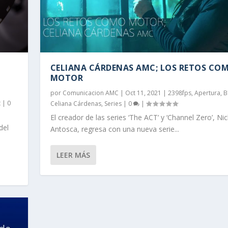
CELIANA CÁRDENAS AMC; LOS RETOS CO
MOTOR
por
Comunicacion AMC
|
Oct 11, 2021
|
2398fps
,
Apertura
,
B
t
|
0
Celiana Cárdenas
,
Series
|
0
|
El creador de las series ‘The ACT’ y ‘Channel Zero’, Nic
del
Antosca, regresa con una nueva serie...
LEER MÁS