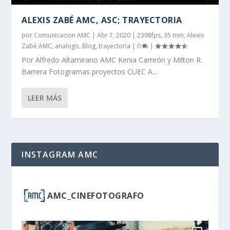
ALEXIS ZABÉ AMC, ASC; TRAYECTORIA
por
Comunicacion AMC
|
Abr 7, 2020
|
2398fps
,
35 mm
,
Alexis
Zabé AMC
,
analogo
,
Blog
,
trayectoria
|
0
|
Por Alfredo Altamirano AMC Kenia Carreón y Milton R.
Barrera Fotogramas proyectos CUEC A...
LEER MÁS
INSTAGRAM AMC
AMC_CINEFOTOGRAFO