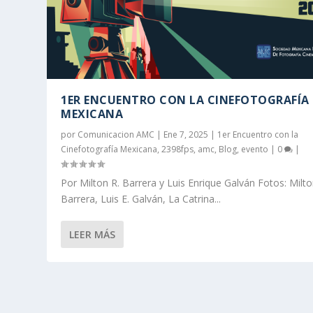
1ER ENCUENTRO CON LA CINEFOTOGRAFÍA
MEXICANA
por
Comunicacion AMC
|
Ene 7, 2025
|
1er Encuentro con la
Cinefotografía Mexicana
,
2398fps
,
amc
,
Blog
,
evento
|
0
|
Por Milton R. Barrera y Luis Enrique Galván Fotos: Milto
Barrera, Luis E. Galván, La Catrina...
LEER MÁS