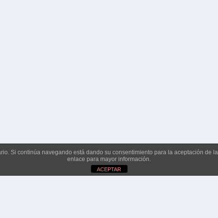
suario. Si continúa navegando está dando su consentimiento para la aceptación de 
enlace para mayor información.
ACEPTAR
Políticas de No Discriminación, Acoso y Represalias
Avis