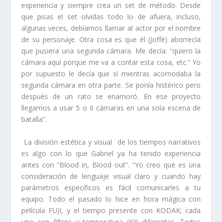
experiencia y siempre crea un
set de método.
Desde
que pisas el set olvidas todo lo de afuera, incluso,
algunas veces, debíamos llamar al actor por el nombre
de su personaje. Otra cosa es que él (Joffé) aborrecía
que pusiera una segunda cámara. Me decía: “quiero la
cámara aquí porque me va a contar esta cosa, etc.” Yo
por supuesto le decía que sí mientras acomodaba la
segunda cámara en otra parte. Se ponía histérico pero
después de un rato se enamoró. En ese proyecto
llegamos a usar 5 o 6 cámaras en una sola escena de
batalla”.
La división estética y visual de los tiempos narrativos
es algo con lo que Gabriel ya ha tenido experiencia
antes con “Blood in, Blood out”. “Yo creo que es una
consideración de lenguaje visual claro y cuando hay
parámetros específicos es fácil comunicarles a tu
equipo. Todo el pasado lo hice en
hora mágica
con
película FUJI, y el tiempo presente con KODAK; cada
uno con filtros y temperatura (Kº) diferentes. Todos