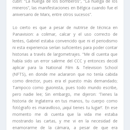
cubrí: “La huelga de los bomberos”, “La huelga de los
mineros”, las manifestaciones en Bélgica cuando fue el
aniversario de Marx, entre otros sucesos”.
Lo cierto es que a pesar de nutrirse de técnica en
Panavision: a colimar, calcar y el uso correcto de
lentes, Gabriel estaba convencido que ni el periodismo
ni esta experiencia serían suficientes para poder contar
historias a través de largometrajes. “Me dí cuenta que
había sido un error salirme del CCC y entonces decidí
aplicar para la National Film & Television School
(NFTS), en donde me aclararon que no tenía cabida
como director, pues era el puesto más demandado;
Tampoco como guionista, pues todo mundo escribe,
pero nadie lee; Sin embargo, me dijeron: ‘Tienes la
historia de Inglaterra en tus manos, tu cuerpo como
fotógrafo es maravilloso, ¡aquí tienes tu lugar!’. En ese
momento me di cuenta que la vida me estaba
mostrando las cartas, y me vi en la necesidad de
enamorarme
de la cámara, a pesar de que era